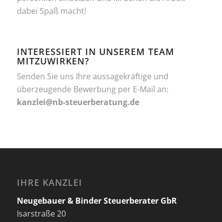
dabei Spaß macht!
INTERESSIERT IN UNSEREM TEAM
MITZUWIRKEN?
Senden Sie uns Ihre aussagekräftige und
überzeugende Bewerbung per E-Mail an:
kanzlei@nb-steuerberatung.de
IHRE KANZLEI
Neugebauer & Binder Steuerberater GbR
Isarstraße 20