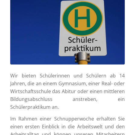
Wir bieten Schülerinnen und Schülern ab 14
Jahren, die an einem Gymnasium, einer Real- oder
Wirtschaftsschule das Abitur oder einen mittleren
Bildungsabschluss anstreben, ein
Schülerpraktikum an.
Im Rahmen einer Schnupperwoche erhalten Sie
einen ersten Einblick in die Arbeitswelt und den
Arbeitsalltag und können unseren Mitarbeitern