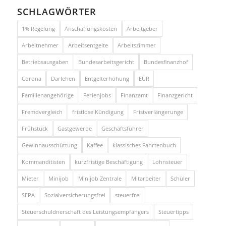
SCHLAGWÖRTER
1% Regelung
Anschaffungskosten
Arbeitgeber
Arbeitnehmer
Arbeitsentgelte
Arbeitszimmer
Betriebsausgaben
Bundesarbeitsgericht
Bundesfinanzhof
Corona
Darlehen
Entgelterhöhung
EÜR
Familienangehörige
Ferienjobs
Finanzamt
Finanzgericht
Fremdvergleich
fristlose Kündigung
Fristverlängerunge
Frühstück
Gastgewerbe
Geschäftsführer
Gewinnausschüttung
Kaffee
klassisches Fahrtenbuch
Kommanditisten
kurzfristige Beschäftigung
Lohnsteuer
Mieter
Minijob
Minijob Zentrale
Mitarbeiter
Schüler
SEPA
Sozialversicherungsfrei
steuerfrei
Steuerschuldnerschaft des Leistungsempfängers
Steuertipps