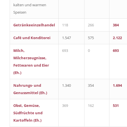
kalten und warmen
Speisen
Getränkeeinzelhandel
118
266
384
Café und Konditorei
1.547
575
2.122
Milch,
693
0
693
Milcherzeugnisse,
Fettwaren und Eier
(Eh.)
Nahrungs- und
1.340
354
1.694
Genussmittel (Eh.)
Obst, Gemüse,
369
162
531
Südfrüchte und
Kartoffeln (Eh.)