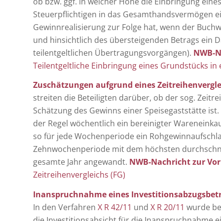
ob bzw. ggf. in welcher Höhe die Einbringung ein
Steuerpflichtigen in das Gesamthandsvermögen ei
Gewinnrealisierung zur Folge hat, wenn der Buchw
und hinsichtlich des übersteigenden Betrags ein 
teilentgeltlichen Übertragungsvorgängen).
NWB-Na
Teilentgeltliche Einbringung eines Grundstücks in 
Zuschätzungen aufgrund eines Zeitreihenvergle
streiten die Beteiligten darüber, ob der sog. Zeit
Schätzung des Gewinns einer Speisegaststätte ist.
der Regel wöchentlich ein bereinigter Wareneinkauf
so für jede Wochenperiode ein Rohgewinnaufschlag
Zehnwochenperiode mit dem höchsten durchschnit
gesamte Jahr angewandt.
NWB-Nachricht zur Vor
Zeitreihenvergleichs (FG)
Inanspruchnahme eines Investitionsabzugsbetra
In den Verfahren
X R 42/11
und
X R 20/11
wurde ber
die Investitionsabsicht für die Inanspruchnahme 