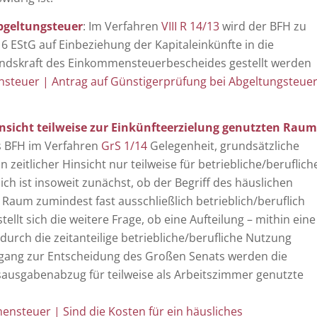
bgeltungsteuer
: Im Verfahren
VIII R 14/13
wird der BFH zu
6 EStG auf Einbeziehung der Kapitaleinkünfte in die
andskraft des Einkommensteuerbescheides gestellt werden
teuer | Antrag auf Günstigerprüfung bei Abgeltungsteue
insicht teilweise zur Einkünfteerzielung genutzten Raum
s BFH im Verfahren
GrS 1/14
Gelegenheit, grundsätzliche
zeitlicher Hinsicht nur teilweise für betriebliche/beruflich
h ist insoweit zunächst, ob der Begriff des häuslichen
Raum zumindest fast ausschließlich betrieblich/beruflich
 stellt sich die weitere Frage, ob eine Aufteilung – mithin eine
durch die zeitanteilige betriebliche/berufliche Nutzung
gang zur Entscheidung des Großen Senats werden die
sausgabenabzug für teilweise als Arbeitszimmer genutzte
nsteuer | Sind die Kosten für ein häusliches