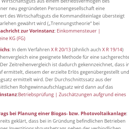
es Wirtschaftsguts aus einem Betriebsvermögen des
ner neu gegründeten Personengesellschaft eine
ert des Wirtschaftsguts die Kommanditeinlage übersteigt
Darlehen gewährt wird („Trennungstheorie“ bei
chricht zur Vorinstanz
:
Einkommensteuer |
eine KG (FG)
ichs
: In dem Verfahren
X R 20/13
(ähnlich auch
X R 19/14
)
reihenvergleich eine geeignete Methode für eine sachgerecht
 Der Zeitreihenvergleich ist dadurch gekennzeichnet, dass i
 ermittelt, diesem der erzielte Erlös gegenübergestellt un
satz ermittelt wird. Der Durchschnittssatz aus der
tlichen Rohgewinnaufschlagsatz wird dann auf das
instanz
:
Betriebsprüfung | Zuschätzungen aufgrund eines
gs bei Planung einer Biogas- bzw. Photovoltaikanlage
:
eits geklärt, dass bei in Gründung befindlichen Betrieben
eines Investitionsabzugsbetrags neben der verbindlichen