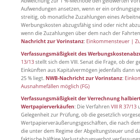
Abweichung zur 1 %-Methode den geldwerten Vorteil
Aufwendungen ansetzen, wenn er ein ordnungsge
streitig, ob monatliche Zuzahlungen eines Arbeit
Werbungskosten abzugsfähig sind oder nicht abzu
wenn die Zuzahlungen über dem nach der Fahrten
Nachricht zur Vorinstanz
:
Einkommensteuer | Zuz
Verfassungsmäßigkeit des Werbungskostenabzu
13/13
stellt sich dem VIII. Senat die Frage, ob d
Einkünften aus Kapitalvermögen jedenfalls dann ve
25 % liegt.
NWB-Nachricht zur Vorinstanz
:
Einko
Ausnahmefällen möglich (FG)
Verfassungsmäßigkeit der Verrechnung halbiert
Wertpapierverkäufen
: Die Verfahren
VIII R 37/13
Gelegenheit zur Prüfung, ob die gesetzlich vorge
Wertpapierveräußerungsgeschäften, die nach dem 
die unter dem Regime der Abgeltungsteuer und dam
faktische hälftige Verlustabzugsverbot verfassungs