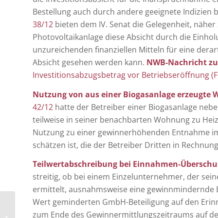
Bestellung auch durch andere geeignete Indizien 
38/12
bieten dem IV. Senat die Gelegenheit, näher 
Photovoltaikanlage diese Absicht durch die Einhol
unzureichenden finanziellen Mitteln für eine derar
Absicht gesehen werden kann.
NWB-Nachricht zur
Investitionsabzugsbetrag vor Betriebseröffnung (
Nutzung von aus einer Biogasanlage erzeugte 
42/12
hatte der Betreiber einer Biogasanlage ne
teilweise in seiner benachbarten Wohnung zu Heizz
Nutzung zu einer gewinnerhöhenden Entnahme im B
schätzen ist, die der Betreiber Dritten in Rechnung 
Teilwertabschreibung bei Einnahmen-Übersch
streitig, ob bei einem Einzelunternehmer, der 
ermittelt, ausnahmsweise eine gewinnmindernde B
Wert geminderten GmbH-Beteiligung auf den Erin
Besteuerung der
zum Ende des Gewinnermittlungszeitraums auf den