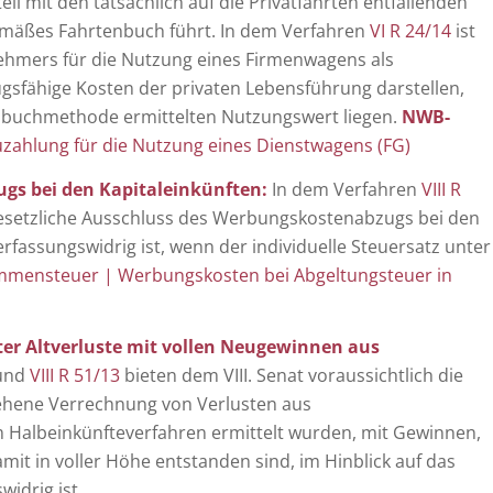
 mit den tatsächlich auf die Privatfahrten entfallenden
mäßes Fahrtenbuch führt. In dem Verfahren
VI R 24/14
ist
nehmers für die Nutzung eines Firmenwagens als
gsfähige Kosten der privaten Lebensführung darstellen,
buchmethode ermittelten Nutzungswert liegen.
NWB-
ahlung für die Nutzung eines Dienstwagens (FG)
gs bei den Kapitaleinkünften:
In dem Verfahren
VIII R
er gesetzliche Ausschluss des Werbungskostenabzugs bei den
rfassungswidrig ist, wenn der individuelle Steuersatz unter
mmensteuer | Werbungskosten bei Abgeltungsteuer in
er Altverluste mit vollen Neugewinnen aus
und
VIII R 51/13
bieten dem VIII. Senat voraussichtlich die
sehene Verrechnung von Verlusten aus
Halbeinkünfteverfahren ermittelt wurden, mit Gewinnen,
it in voller Höhe entstanden sind, im Hinblick auf das
widrig ist.