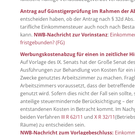
Antrag auf Günstigerprüfung im Rahmen der A
entscheiden haben, ob der Antrag nach § 32d Abs. 
tarifliche Einkommensteuer auch noch nach Best
kann.
NWB-Nachricht zur Vorinstanz
:
Einkommens
fristgebunden? (FG)
Werbungskostenabzug für einen in zeitlicher H
Auf Vorlage des IX. Senats hat der Große Senat de
Ausführungen zur Behandlung von Kosten für ein in 
Zwecke genutztes Arbeitszimmer zu machen. Fraglic
Arbeitszimmers voraussetzt, dass der betreffende 
genutzt wird. Sofern dies nicht der Fall sein sollte,
anteilige steuermindernde Berücksichtigung – der 
entstandenen Kosten in Betracht kommt. Im Nach
beiden Verfahren
III R 62/11
und
X R 32/11
(Betrieb
Räume) zu entscheiden sein.
NWB-Nachricht zum Vorlagebeschluss:
Einkomme