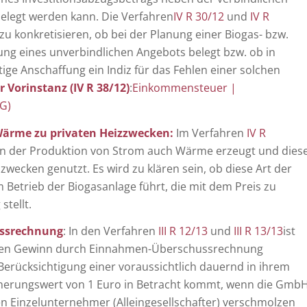
belegt werden kann. Die Verfahren
IV R 30/12
und
IV R
zu konkretisieren, ob bei der Planung einer Biogas- bzw.
ung eines unverbindlichen Angebots belegt bzw. ob in
tige Anschaffung ein Indiz für das Fehlen einer solchen
 Vorinstanz (IV R 38/12)
:
Einkommensteuer |
FG)
Wärme zu privaten Heizzwecken:
Im Verfahren
IV R
ben der Produktion von Strom auch Wärme erzeugt und dies
wecken genutzt. Es wird zu klären sein, ob diese Art der
etrieb der Biogasanlage führt, die mit dem Preis zu
stellt.
ussrechnung
: In den Verfahren
III R 12/13
und
III R 13/13
ist
seinen Gewinn durch Einnahmen-Überschussrechnung
erücksichtigung einer voraussichtlich dauernd in ihrem
nerungswert von 1 Euro in Betracht kommt, wenn die Gmb
 Einzelunternehmer (Alleingesellschafter) verschmolzen