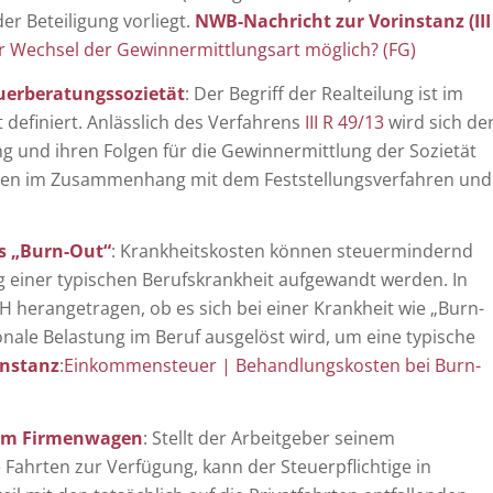
er Beteiligung vorliegt.
NWB-Nachricht zur Vorinstanz (III
r Wechsel der Gewinnermittlungsart möglich? (FG)
euerberatungssozietät
: Der Begriff der Realteilung ist im
definiert. Anlässlich des Verfahrens
III R 49/13
wird sich de
ng und ihren Folgen für die Gewinnermittlung der Sozietät
ragen im Zusammenhang mit dem Feststellungsverfahren und
s „Burn-Out“
: Krankheitskosten können steuermindernd
 einer typischen Berufskrankheit aufgewandt werden. In
H herangetragen, ob es sich bei einer Krankheit wie „Burn-
nale Belastung im Beruf ausgelöst wird, um eine typische
instanz
:
Einkommensteuer | Behandlungskosten bei Burn-
nem Firmenwagen
: Stellt der Arbeitgeber seinem
Fahrten zur Verfügung, kann der Steuerpflichtige in