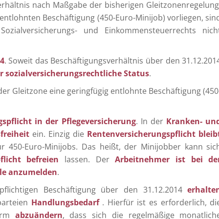
verhältnis nach Maßgabe der bisherigen Gleitzonenregelung
ntlohnten Beschäftigung (450-Euro-Minijob) vorliegen, sin
Sozialversicherungs- und Einkommensteuerrechts nich
4
. Soweit das Beschäftigungsverhältnis über den 31.12.201
r sozialversicherungsrechtliche Status
.
er Gleitzone eine geringfügig entlohnte Beschäftigung (450
gspflicht in der Pflegeversicherung
. In der
Kranken- un
freiheit
ein. Einzig die
Rentenversicherungspflicht bleib
ür 450-Euro-Minijobs. Das heißt, der Minijobber kann sic
licht befreien
lassen. Der
Arbeitnehmer ist bei de
ale anzumelden
.
spflichtigen Beschäftigung über den 31.12.2014
erhalte
parteien
Handlungsbedarf
. Hierfür ist es erforderlich, di
orm
abzuändern
, dass sich die regelmäßige monatlich