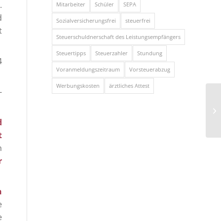
.
Mitarbeiter
Schüler
SEPA
d
Sozialversicherungsfrei
steuerfrei
t
Steuerschuldnerschaft des Leistungsempfängers
Steuertipps
Steuerzahler
Stundung
4
Voranmeldungszeitraum
Vorsteuerabzug
Werbungskosten
ärztliches Attest
-
d
t
h
r
n
e
e