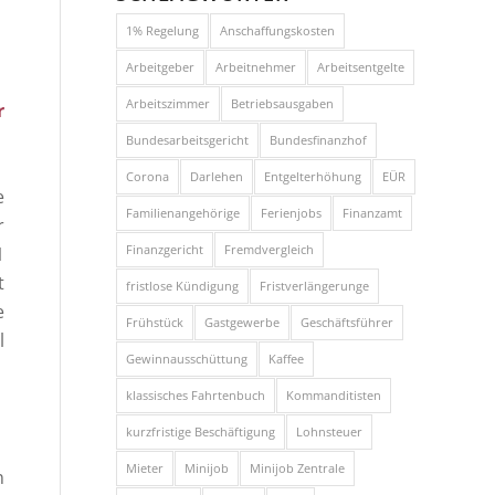
1% Regelung
Anschaffungskosten
Arbeitgeber
Arbeitnehmer
Arbeitsentgelte
Arbeitszimmer
Betriebsausgaben
r
Bundesarbeitsgericht
Bundesfinanzhof
Corona
Darlehen
Entgelterhöhung
EÜR
e
Familienangehörige
Ferienjobs
Finanzamt
r
Finanzgericht
Fremdvergleich
1
t
fristlose Kündigung
Fristverlängerunge
e
Frühstück
Gastgewerbe
Geschäftsführer
l
Gewinnausschüttung
Kaffee
klassisches Fahrtenbuch
Kommanditisten
kurzfristige Beschäftigung
Lohnsteuer
Mieter
Minijob
Minijob Zentrale
n