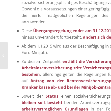
sozialversicherungspflichtiges Beschäftigungs
Obwohl die Voraussetzungen einer geringfügig e
die hierfür maßgeblichen Regelungen des 
anzuwenden.
Diese
Übergangsregelung endet am 31.12.201
hinaus unverändert fortbesteht,
ändert sich de
Ab dem 1.1.2015 wird aus der Beschäftigung in d
Dienstfahrten eines
Euro-Minijob).
Arztes von der
Wohnung zur Praxis?
Zu diesem Zeitpunkt
entfällt die Versicherun
Arbeitslosenversicherung tritt Versicherungs
bestehen
, allerdings gelten die Regelungen f
auf
Antrag von der Rentenversicherungspf
Krankenkasse ab- und bei der Minijob-Zentr
Soweit der
Status
einer sozialversicherung
bleiben soll
,
besteht
bei den Arbeitsvertrags
arbeitsvertraglichen Grundlagen
in der F