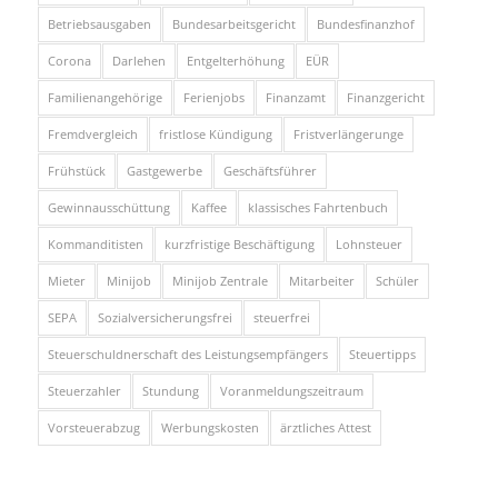
Betriebsausgaben
Bundesarbeitsgericht
Bundesfinanzhof
Corona
Darlehen
Entgelterhöhung
EÜR
Familienangehörige
Ferienjobs
Finanzamt
Finanzgericht
Fremdvergleich
fristlose Kündigung
Fristverlängerunge
Frühstück
Gastgewerbe
Geschäftsführer
Gewinnausschüttung
Kaffee
klassisches Fahrtenbuch
Kommanditisten
kurzfristige Beschäftigung
Lohnsteuer
Mieter
Minijob
Minijob Zentrale
Mitarbeiter
Schüler
SEPA
Sozialversicherungsfrei
steuerfrei
Steuerschuldnerschaft des Leistungsempfängers
Steuertipps
Steuerzahler
Stundung
Voranmeldungszeitraum
Vorsteuerabzug
Werbungskosten
ärztliches Attest