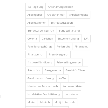
1% Regelung
Anschaffungskosten
Arbeitgeber
Arbeitnehmer
Arbeitsentgelte
Arbeitszimmer
Betriebsausgaben
Bundesarbeitsgericht
Bundesfinanzhof
Corona
Darlehen
Entgelterhöhung
EÜR
Familienangehörige
Ferienjobs
Finanzamt
Finanzgericht
Fremdvergleich
fristlose Kündigung
Fristverlängerunge
Frühstück
Gastgewerbe
Geschäftsführer
Gewinnausschüttung
Kaffee
klassisches Fahrtenbuch
Kommanditisten
kurzfristige Beschäftigung
Lohnsteuer
H
Mieter
Minijob
Minijob Zentrale