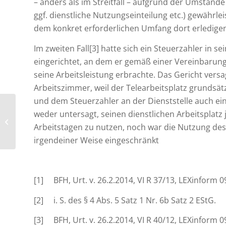
– anders als im Streitfall – aufgrund der Umstände
ggf. dienstliche Nutzungseinteilung etc.) gewährlei
dem konkret erforderlichen Umfang dort erledige
Im zweiten Fall[3] hatte sich ein Steuerzahler in 
eingerichtet, an dem er gemäß einer Vereinbaru
seine Arbeitsleistung erbrachte. Das Gericht ver
Arbeitszimmer, weil der Telearbeitsplatz grundsä
und dem Steuerzahler an der Dienststelle auch ein
weder untersagt, seinen dienstlichen Arbeitsplatz
Kapitaleinnahmen aus
Arbeitstagen zu nutzen, noch war die Nutzung des d
Schneeballsystemen
irgendeiner Weise eingeschränkt
[1] BFH, Urt. v. 26.2.2014, VI R 37/13, LEXinform 
[2] i. S. des § 4 Abs. 5 Satz 1 Nr. 6b Satz 2 EStG.
[3] BFH, Urt. v. 26.2.2014, VI R 40/12, LEXinform 