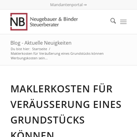
Mandantenportal ⇒
Blog - Aktuelle Neuigkeiten
Du bist hier:
Startseite
/
Maklerkosten für Veräußerung eines Grundstücks können
Werbungskosten sein...
MAKLERKOSTEN FÜR
VERÄUSSERUNG EINES G
RUNDSTÜCKS K
ÖNNEN W