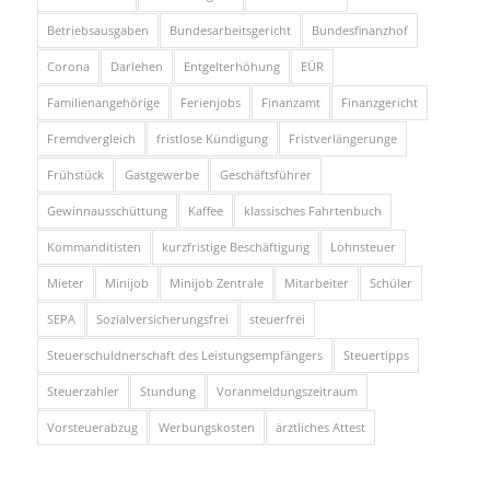
Betriebsausgaben
Bundesarbeitsgericht
Bundesfinanzhof
Corona
Darlehen
Entgelterhöhung
EÜR
Familienangehörige
Ferienjobs
Finanzamt
Finanzgericht
Fremdvergleich
fristlose Kündigung
Fristverlängerunge
Frühstück
Gastgewerbe
Geschäftsführer
Gewinnausschüttung
Kaffee
klassisches Fahrtenbuch
Kommanditisten
kurzfristige Beschäftigung
Lohnsteuer
Mieter
Minijob
Minijob Zentrale
Mitarbeiter
Schüler
SEPA
Sozialversicherungsfrei
steuerfrei
Steuerschuldnerschaft des Leistungsempfängers
Steuertipps
Steuerzahler
Stundung
Voranmeldungszeitraum
Vorsteuerabzug
Werbungskosten
ärztliches Attest