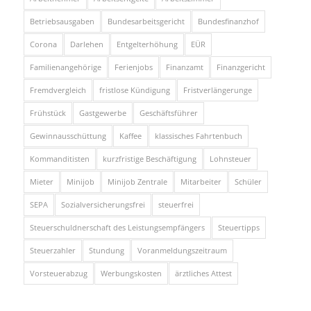
Betriebsausgaben
Bundesarbeitsgericht
Bundesfinanzhof
Corona
Darlehen
Entgelterhöhung
EÜR
Familienangehörige
Ferienjobs
Finanzamt
Finanzgericht
Fremdvergleich
fristlose Kündigung
Fristverlängerunge
Frühstück
Gastgewerbe
Geschäftsführer
Gewinnausschüttung
Kaffee
klassisches Fahrtenbuch
Kommanditisten
kurzfristige Beschäftigung
Lohnsteuer
Mieter
Minijob
Minijob Zentrale
Mitarbeiter
Schüler
SEPA
Sozialversicherungsfrei
steuerfrei
Steuerschuldnerschaft des Leistungsempfängers
Steuertipps
Steuerzahler
Stundung
Voranmeldungszeitraum
Vorsteuerabzug
Werbungskosten
ärztliches Attest