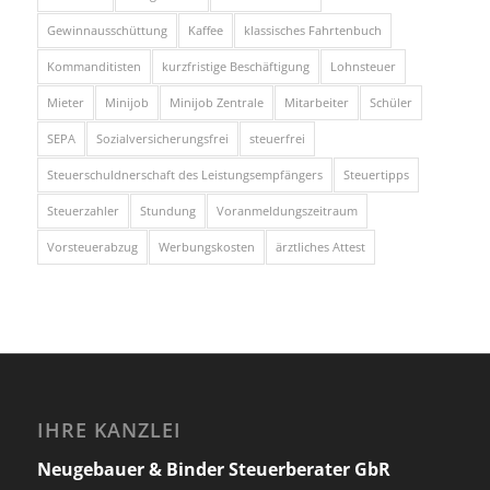
Gewinnausschüttung
Kaffee
klassisches Fahrtenbuch
Kommanditisten
kurzfristige Beschäftigung
Lohnsteuer
Mieter
Minijob
Minijob Zentrale
Mitarbeiter
Schüler
SEPA
Sozialversicherungsfrei
steuerfrei
Steuerschuldnerschaft des Leistungsempfängers
Steuertipps
Steuerzahler
Stundung
Voranmeldungszeitraum
Vorsteuerabzug
Werbungskosten
ärztliches Attest
IHRE KANZLEI
Neugebauer & Binder Steuerberater GbR