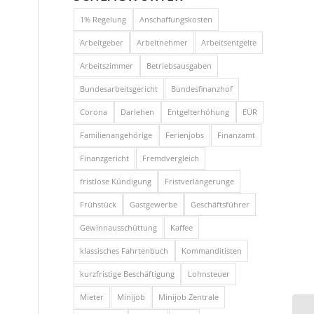
1% Regelung
Anschaffungskosten
Arbeitgeber
Arbeitnehmer
Arbeitsentgelte
Arbeitszimmer
Betriebsausgaben
Bundesarbeitsgericht
Bundesfinanzhof
Corona
Darlehen
Entgelterhöhung
EÜR
Familienangehörige
Ferienjobs
Finanzamt
Finanzgericht
Fremdvergleich
fristlose Kündigung
Fristverlängerunge
Frühstück
Gastgewerbe
Geschäftsführer
Gewinnausschüttung
Kaffee
klassisches Fahrtenbuch
Kommanditisten
kurzfristige Beschäftigung
Lohnsteuer
Mieter
Minijob
Minijob Zentrale