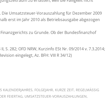
ngszeitraum zu erfassen, weil die Fälligkeit nicht
tag. Die Umsatzsteuer-Vorauszahlung für Dezember 2009
alb erst im Jahr 2010 als Betriebsausgabe abgezogen
s Finanzgerichts zu Grunde. Ob der Bundesfinanzhof
8 II, S. 282; OFD NRW, Kurzinfo ESt Nr. 09/2014 v. 7.3.2014;
evision eingelegt, Az. BFH: VIII R 34/12)
S KALENDERJAHRES
,
FOLGEJAHR
,
KURZE ZEIT
,
REGELMÄSSIG W
ER FEIERTAG
,
UMSATZSTEUER-VORAUSZAHLUNGEN
,