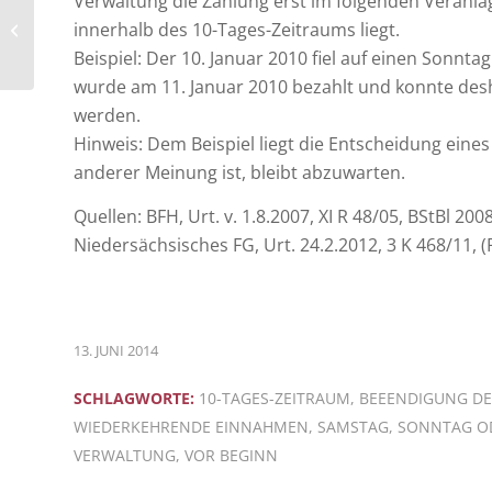
Verwaltung die Zahlung erst im folgenden Veranlagu
Abzug der
innerhalb des 10-Tages-Zeitraums liegt.
Aufwendungen für
einen Treppenlift
Beispiel: Der 10. Januar 2010 fiel auf einen Sonn
wurde am 11. Januar 2010 bezahlt und konnte desh
werden.
Hinweis: Dem Beispiel liegt die Entscheidung eine
anderer Meinung ist, bleibt abzuwarten.
Quellen: BFH, Urt. v. 1.8.2007, XI R 48/05, BStBl 200
Niedersächsisches FG, Urt. 24.2.2012, 3 K 468/11, (R
13. JUNI 2014
SCHLAGWORTE:
10-TAGES-ZEITRAUM
,
BEEENDIGUNG DE
IEDERKEHRENDE EINNAHMEN
,
SAMSTAG
,
SONNTAG OD
VERWALTUNG
,
VOR BEGINN