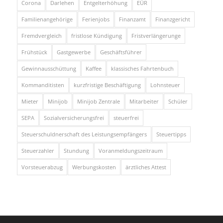
Corona
Darlehen
Entgelterhöhung
EÜR
Familienangehörige
Ferienjobs
Finanzamt
Finanzgericht
Fremdvergleich
fristlose Kündigung
Fristverlängerunge
Frühstück
Gastgewerbe
Geschäftsführer
Gewinnausschüttung
Kaffee
klassisches Fahrtenbuch
Kommanditisten
kurzfristige Beschäftigung
Lohnsteuer
Mieter
Minijob
Minijob Zentrale
Mitarbeiter
Schüler
SEPA
Sozialversicherungsfrei
steuerfrei
Steuerschuldnerschaft des Leistungsempfängers
Steuertipps
Steuerzahler
Stundung
Voranmeldungszeitraum
Vorsteuerabzug
Werbungskosten
ärztliches Attest