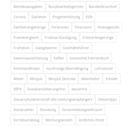
Betriebsausgaben
Bundesarbeitsgericht
Bundesfinanzhof
Corona
Darlehen
Entgelterhöhung
EÜR
Familienangehörige
Ferienjobs
Finanzamt
Finanzgericht
Fremdvergleich
fristlose Kündigung
Fristverlängerunge
Frühstück
Gastgewerbe
Geschäftsführer
Gewinnausschüttung
Kaffee
klassisches Fahrtenbuch
Kommanditisten
kurzfristige Beschäftigung
Lohnsteuer
Mieter
Minijob
Minijob Zentrale
Mitarbeiter
Schüler
SEPA
Sozialversicherungsfrei
steuerfrei
Steuerschuldnerschaft des Leistungsempfängers
Steuertipps
Steuerzahler
Stundung
Voranmeldungszeitraum
Vorsteuerabzug
Werbungskosten
ärztliches Attest