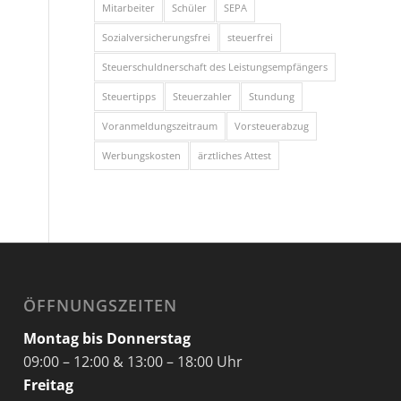
Mitarbeiter
Schüler
SEPA
Sozialversicherungsfrei
steuerfrei
Steuerschuldnerschaft des Leistungsempfängers
Steuertipps
Steuerzahler
Stundung
Voranmeldungszeitraum
Vorsteuerabzug
Werbungskosten
ärztliches Attest
ÖFFNUNGSZEITEN
Montag bis Donnerstag
09:00 – 12:00 & 13:00 – 18:00 Uhr
Freitag