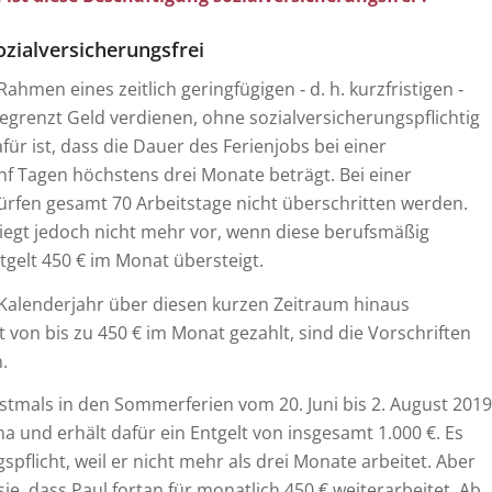
ozialversicherungsfrei
ahmen eines zeitlich geringfügigen ‑ d. h. kurzfristigen ‑
grenzt Geld verdienen, ohne sozialversicherungspflichtig
ür ist, dass die Dauer des Ferienjobs bei einer
f Tagen höchstens drei Monate beträgt. Bei einer
ürfen gesamt 70 Arbeitstage nicht überschritten werden.
liegt jedoch nicht mehr vor, wenn diese berufsmäßig
gelt 450 € im Monat übersteigt.
 Kalenderjahr über diesen kurzen Zeitraum hinaus
t von bis zu 450 € im Monat gezahlt, sind die Vorschriften
.
rstmals in den Sommerferien vom 20. Juni bis 2. August 2019
ma und erhält dafür ein Entgelt von insgesamt 1.000 €. Es
spflicht, weil er nicht mehr als drei Monate arbeitet. Aber
e, dass Paul fortan für monatlich 450 € weiterarbeitet. Ab