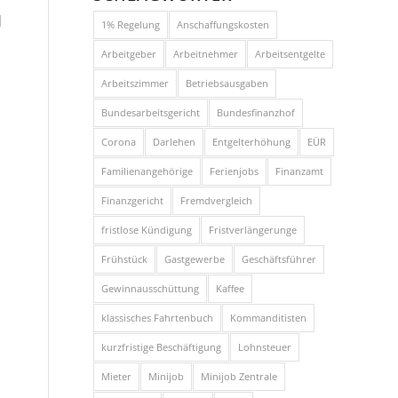
d
1% Regelung
Anschaffungskosten
Arbeitgeber
Arbeitnehmer
Arbeitsentgelte
Arbeitszimmer
Betriebsausgaben
Bundesarbeitsgericht
Bundesfinanzhof
Corona
Darlehen
Entgelterhöhung
EÜR
Familienangehörige
Ferienjobs
Finanzamt
Finanzgericht
Fremdvergleich
fristlose Kündigung
Fristverlängerunge
Frühstück
Gastgewerbe
Geschäftsführer
Gewinnausschüttung
Kaffee
klassisches Fahrtenbuch
Kommanditisten
kurzfristige Beschäftigung
Lohnsteuer
Mieter
Minijob
Minijob Zentrale