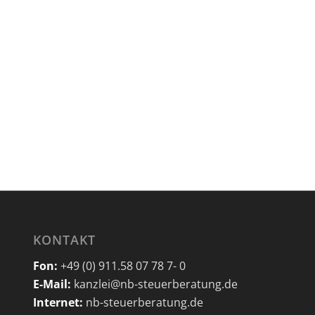
KONTAKT
Fon:
+49 (0) 911.58 07 78 7- 0
E-Mail:
kanzlei@nb-steuerberatung.de
Internet:
nb-steuerberatung.de