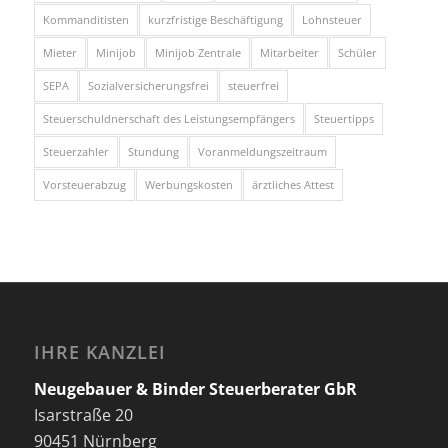
Kommanditisten
kurzfristige Beschäftigung
Lohnsteuer
Mieter
Minijob
Minijob Zentrale
Mitarbeiter
Schüler
SEPA
Sozialversicherungsfrei
steuerfrei
Steuerschuldnerschaft des Leistungsempfängers
Steuertipps
Steuerzahler
Stundung
Voranmeldungszeitraum
Vorsteuerabzug
Werbungskosten
ärztliches Attest
IHRE KANZLEI
Neugebauer & Binder Steuerberater GbR
Isarstraße 20
90451 Nürnberg