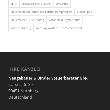
SEPA
Sozialversicherungsfrei
steuerfrei
Steuerschuldnerschaft des Leistungsempfängers
Steuertipps
Steuerzahler
Stundung
Voranmeldungszeitraum
Vorsteuerabzug
Werbungskosten
ärztliches Attest
IHRE KANZLEI
Neugebauer & Binder Steuerberater GbR
Isarstraße 20
90451 Nürnberg
Deutschland