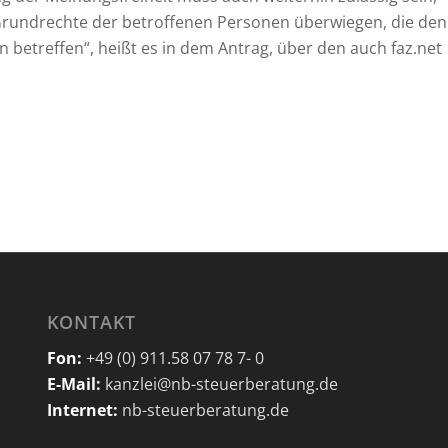
 Grundrechte der betroffenen Personen überwiegen, die den
betreffen“, heißt es in dem Antrag, über den auch faz.net
KONTAKT
Fon:
+49 (0) 911.58 07 78 7- 0
E-Mail:
kanzlei@nb-steuerberatung.de
Internet:
nb-steuerberatung.de