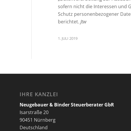
sofern nicht die Interessen und
Schutz personenbezogener Daten 
berichtet.
Jtw
1. JULI 2019
IHRE KANZLEI
Neugebauer & Binder Steuerberater GbR
Isarstraße 20
90451 Nürnberg
Deutschland