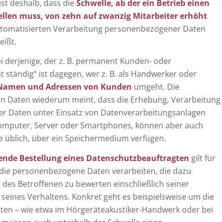
ist deshalb, dass die
Schwelle, ab der ein Betrieb einen
llen muss, von zehn auf zwanzig Mitarbeiter erhöht
 automatisierten Verarbeitung personenbezogener Daten
eißt.
bei derjenige, der z. B. permanent Kunden- oder
 ständig“ ist dagegen, wer z. B. als Handwerker oder
Namen und Adressen von Kunden
umgeht. Die
on Daten wiederum meint, dass die Erhebung, Verarbeitung
 Daten unter Einsatz von Datenverarbeitungsanlagen
e Computer, Server oder Smartphones, können aber auch
te üblich, über ein Speichermedium verfügen.
htende Bestellung eines Datenschutzbeauftragten
gilt für
, die personenbezogene Daten verarbeiten, die dazu
t des Betroffenen zu bewerten einschließlich seiner
r seines Verhaltens. Konkret geht es beispielsweise um die
ten – wie etwa im Hörgeräteakustiker-Handwerk oder bei