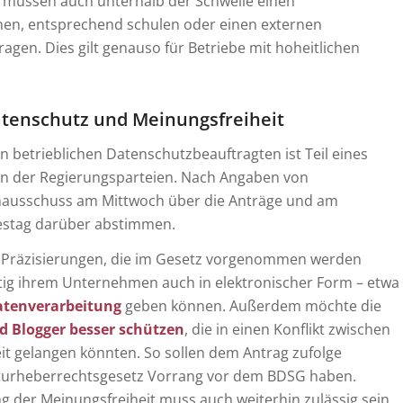
 müssen auch unterhalb der Schwelle einen
en, entsprechend schulen oder einen externen
gen. Dies gilt genauso für Betriebe mit hoheitlichen
atenschutz und Meinungsfreiheit
n betrieblichen Datenschutzbeauftragten ist Teil eines
en der Regierungsparteien. Nach Angaben von
nausschuss am Mittwoch über die Anträge und am
estag darüber abstimmen.
 Präzisierungen, die im Gesetz vorgenommen werden
nftig ihrem Unternehmen auch in elektronischer Form – etwa
atenverarbeitung
geben können. Außerdem möchte die
d Blogger besser schützen
, die in einen Konflikt zwischen
t gelangen könnten. So sollen dem Antrag zufolge
urheberrechtsgesetz Vorrang vor dem BDSG haben.
 der Meinungsfreiheit muss auch weiterhin zulässig sein,