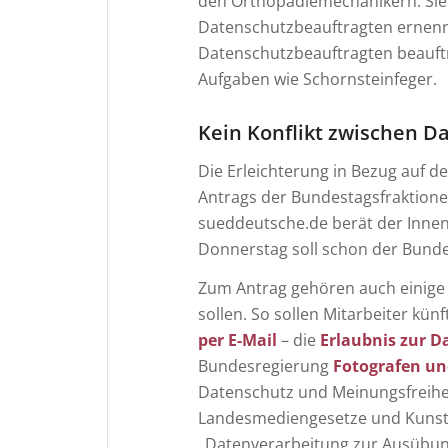
den Orthopädiemechanikern. Sie
Datenschutzbeauftragten ernenn
Datenschutzbeauftragten beauftra
Aufgaben wie Schornsteinfeger.
Kein Konflikt zwischen D
Die Erleichterung in Bezug auf de
Antrags der Bundestagsfraktion
sueddeutsche.de berät der Inne
Donnerstag soll schon der Bund
Zum Antrag gehören auch einige
sollen. So sollen Mitarbeiter kü
per E-Mail
– die
Erlaubnis zur D
Bundesregierung
Fotografen un
Datenschutz und Meinungsfreihei
Landesmediengesetze und Kunst
„Datenverarbeitung zur Ausübung