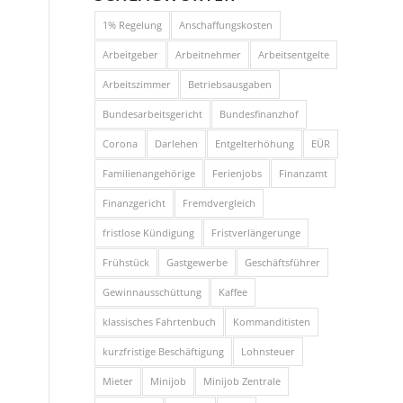
1% Regelung
Anschaffungskosten
Arbeitgeber
Arbeitnehmer
Arbeitsentgelte
Arbeitszimmer
Betriebsausgaben
Bundesarbeitsgericht
Bundesfinanzhof
Corona
Darlehen
Entgelterhöhung
EÜR
Familienangehörige
Ferienjobs
Finanzamt
Finanzgericht
Fremdvergleich
fristlose Kündigung
Fristverlängerunge
Frühstück
Gastgewerbe
Geschäftsführer
Gewinnausschüttung
Kaffee
klassisches Fahrtenbuch
Kommanditisten
kurzfristige Beschäftigung
Lohnsteuer
Mieter
Minijob
Minijob Zentrale