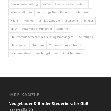
Gewinnausschüttung
Kaffee
klassisches Fahrtenbuch
Kommanditisten
kurzfristige Beschäftigung
Lohnsteuer
Mieter
Minijob
Minijob Zentrale
Mitarbeiter
Schüler
SEPA
Sozialversicherungsfrei
steuerfrei
Steuerschuldnerschaft des Leistungsempfängers
Steuertipps
Steuerzahler
Stundung
Voranmeldungszeitraum
Vorsteuerabzug
Werbungskosten
ärztliches Attest
IHRE KANZLEI
Neugebauer & Binder Steuerberater GbR
Isarstraße 20