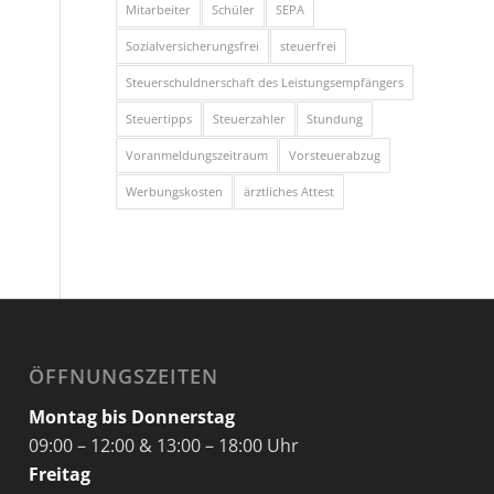
Mitarbeiter
Schüler
SEPA
Sozialversicherungsfrei
steuerfrei
Steuerschuldnerschaft des Leistungsempfängers
Steuertipps
Steuerzahler
Stundung
Voranmeldungszeitraum
Vorsteuerabzug
Werbungskosten
ärztliches Attest
ÖFFNUNGSZEITEN
Montag bis Donnerstag
09:00 – 12:00 & 13:00 – 18:00 Uhr
Freitag