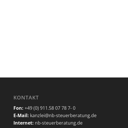
KONTAKT
Fon:
+49 (0) 911.58 07 78 7- 0
E-Mail:
kanzlei@nb-steuerberatung.de
Internet:
nb-steuerberatung.de