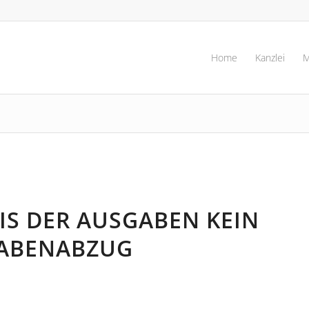
Home
Kanzlei
M
S DER AUSGABEN KEIN
GABENABZUG