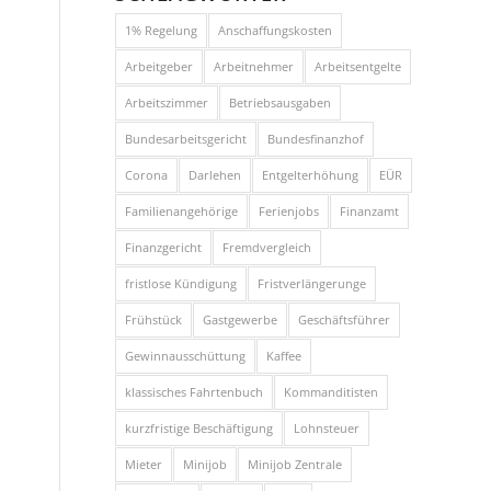
1% Regelung
Anschaffungskosten
Arbeitgeber
Arbeitnehmer
Arbeitsentgelte
Arbeitszimmer
Betriebsausgaben
Bundesarbeitsgericht
Bundesfinanzhof
Corona
Darlehen
Entgelterhöhung
EÜR
Familienangehörige
Ferienjobs
Finanzamt
Finanzgericht
Fremdvergleich
fristlose Kündigung
Fristverlängerunge
Frühstück
Gastgewerbe
Geschäftsführer
Gewinnausschüttung
Kaffee
klassisches Fahrtenbuch
Kommanditisten
kurzfristige Beschäftigung
Lohnsteuer
Mieter
Minijob
Minijob Zentrale