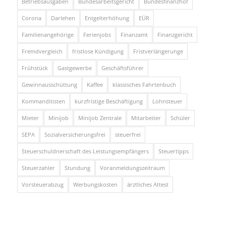
Betriebsausgaben
Bundesarbeitsgericht
Bundesfinanzhof
Corona
Darlehen
Entgelterhöhung
EÜR
Familienangehörige
Ferienjobs
Finanzamt
Finanzgericht
Fremdvergleich
fristlose Kündigung
Fristverlängerunge
Frühstück
Gastgewerbe
Geschäftsführer
Gewinnausschüttung
Kaffee
klassisches Fahrtenbuch
Kommanditisten
kurzfristige Beschäftigung
Lohnsteuer
Mieter
Minijob
Minijob Zentrale
Mitarbeiter
Schüler
SEPA
Sozialversicherungsfrei
steuerfrei
Steuerschuldnerschaft des Leistungsempfängers
Steuertipps
Steuerzahler
Stundung
Voranmeldungszeitraum
Vorsteuerabzug
Werbungskosten
ärztliches Attest