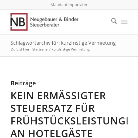
Mandantenportal ⇒
Schlagwortarchiv für: kurzfristige Vermietung
Du bist hier:
Startseite
/
kurzfristige Vermietung
Beiträge
KEIN ERMÄSSIGTER S
TEUERSATZ FÜR F
RÜHSTÜCKSLEISTUNGEN 
N HOTELGÄSTE