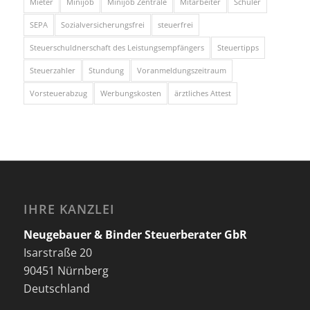
Mieter
Minijob
Minijob Zentrale
Mitarbeiter
Schüler
SEPA
Sozialversicherungsfrei
steuerfrei
Steuerschuldnerschaft des Leistungsempfängers
Steuertipps
Steuerzahler
Stundung
Voranmeldungszeitraum
Vorsteuerabzug
Werbungskosten
ärztliches Attest
IHRE KANZLEI
Neugebauer & Binder Steuerberater GbR
Isarstraße 20
90451 Nürnberg
Deutschland