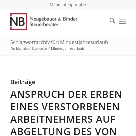
Mandantenportal ⇒
Schlagwortarchiv für: Mindestjahresurlaub
Du bist hier:
Startseite
/
Mindestjahresurlaub
Beiträge
ANSPRUCH DER ERBEN
EINES VERSTORBENEN
ARBEITNEHMERS AUF
ABGELTUNG DES VON