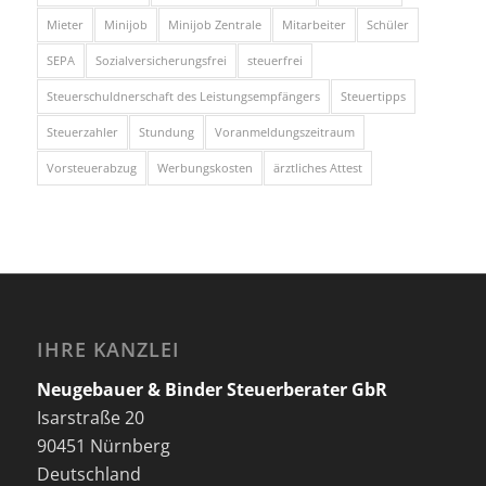
Mieter
Minijob
Minijob Zentrale
Mitarbeiter
Schüler
SEPA
Sozialversicherungsfrei
steuerfrei
Steuerschuldnerschaft des Leistungsempfängers
Steuertipps
Steuerzahler
Stundung
Voranmeldungszeitraum
Vorsteuerabzug
Werbungskosten
ärztliches Attest
IHRE KANZLEI
Neugebauer & Binder Steuerberater GbR
Isarstraße 20
90451 Nürnberg
Deutschland