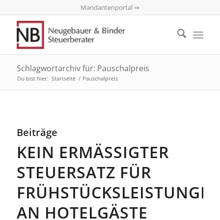
Mandantenportal ⇒
Schlagwortarchiv für: Pauschalpreis
Du bist hier:
Startseite
/
Pauschalpreis
Beiträge
KEIN ERMÄSSIGTER S
TEUERSATZ FÜR F
RÜHSTÜCKSLEISTUNGEN 
N HOTELGÄSTE