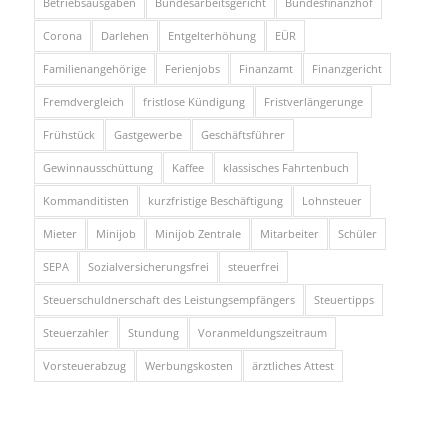
Betriebsausgaben
Bundesarbeitsgericht
Bundesfinanzhof
Corona
Darlehen
Entgelterhöhung
EÜR
Familienangehörige
Ferienjobs
Finanzamt
Finanzgericht
Fremdvergleich
fristlose Kündigung
Fristverlängerunge
Frühstück
Gastgewerbe
Geschäftsführer
Gewinnausschüttung
Kaffee
klassisches Fahrtenbuch
Kommanditisten
kurzfristige Beschäftigung
Lohnsteuer
Mieter
Minijob
Minijob Zentrale
Mitarbeiter
Schüler
SEPA
Sozialversicherungsfrei
steuerfrei
Steuerschuldnerschaft des Leistungsempfängers
Steuertipps
Steuerzahler
Stundung
Voranmeldungszeitraum
Vorsteuerabzug
Werbungskosten
ärztliches Attest