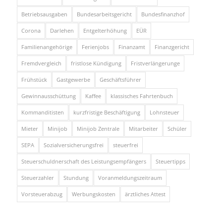
Betriebsausgaben
Bundesarbeitsgericht
Bundesfinanzhof
Corona
Darlehen
Entgelterhöhung
EÜR
Familienangehörige
Ferienjobs
Finanzamt
Finanzgericht
Fremdvergleich
fristlose Kündigung
Fristverlängerunge
Frühstück
Gastgewerbe
Geschäftsführer
Gewinnausschüttung
Kaffee
klassisches Fahrtenbuch
Kommanditisten
kurzfristige Beschäftigung
Lohnsteuer
Mieter
Minijob
Minijob Zentrale
Mitarbeiter
Schüler
SEPA
Sozialversicherungsfrei
steuerfrei
Steuerschuldnerschaft des Leistungsempfängers
Steuertipps
Steuerzahler
Stundung
Voranmeldungszeitraum
Vorsteuerabzug
Werbungskosten
ärztliches Attest