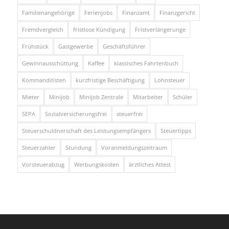
Familienangehörige
Ferienjobs
Finanzamt
Finanzgericht
Fremdvergleich
fristlose Kündigung
Fristverlängerunge
Frühstück
Gastgewerbe
Geschäftsführer
Gewinnausschüttung
Kaffee
klassisches Fahrtenbuch
Kommanditisten
kurzfristige Beschäftigung
Lohnsteuer
Mieter
Minijob
Minijob Zentrale
Mitarbeiter
Schüler
SEPA
Sozialversicherungsfrei
steuerfrei
Steuerschuldnerschaft des Leistungsempfängers
Steuertipps
Steuerzahler
Stundung
Voranmeldungszeitraum
Vorsteuerabzug
Werbungskosten
ärztliches Attest