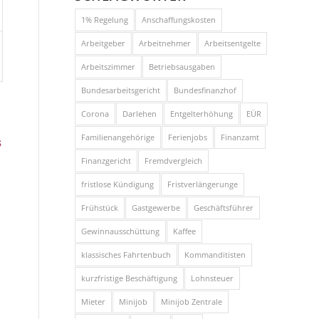
1% Regelung
Anschaffungskosten
Arbeitgeber
Arbeitnehmer
Arbeitsentgelte
Arbeitszimmer
Betriebsausgaben
Bundesarbeitsgericht
Bundesfinanzhof
Corona
Darlehen
Entgelterhöhung
EÜR
Familienangehörige
Ferienjobs
Finanzamt
s
Finanzgericht
Fremdvergleich
fristlose Kündigung
Fristverlängerunge
Frühstück
Gastgewerbe
Geschäftsführer
Gewinnausschüttung
Kaffee
klassisches Fahrtenbuch
Kommanditisten
kurzfristige Beschäftigung
Lohnsteuer
Mieter
Minijob
Minijob Zentrale