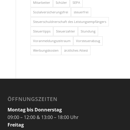
Mitarbeiter
Schüler
SEPA
Sozialversicherungsfrei
steuerfrei
Steuerschuldnerschaft des Leistungsempfängers
Steuertipps
Steuerzahler
Stundung
Voranmeldungszeitraum
Vorsteuerabzug
Werbungskosten
ärztliches Attest
ÖFFNUNGSZEITEN
Montag bis Donnerstag
09:00 – 12:00 & 13:00 – 18:00 Uhr
Freitag