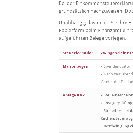
Bei der Einkommensteuererklär
grundsätzlich nachzuweisen. Doch
Unabhängig davon, ob Sie Ihre E
Papierform beim Finanzamt einre
aufgeführten Belege vorlegen.
Steuerformular
Zwingend einzur
Mantelbogen
– Spendenquittun
– Nachweis über d
Grades der Behin
Anlage KAP
– Steuerbescheinig
Günstigerprüfung
– Steuerbescheini
Kirchensteuer abg
– Bescheinigung e