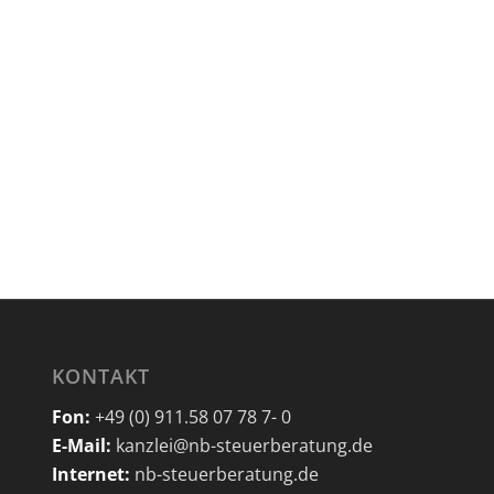
KONTAKT
Fon:
+49 (0) 911.58 07 78 7- 0
E-Mail:
kanzlei@nb-steuerberatung.de
Internet:
nb-steuerberatung.de