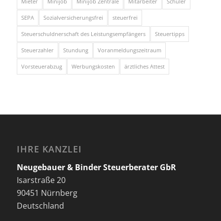
Mieter
Minijob
Minijob Zentrale
Mitarbeiter
Schüler
SEPA
Sozialversicherungsfrei
steuerfrei
Steuerschuldnerschaft des Leistungsempfängers
Steuertipps
Steuerzahler
Stundung
Voranmeldungszeitraum
Vorsteuerabzug
Werbungskosten
ärztliches Attest
IHRE KANZLEI
Neugebauer & Binder Steuerberater GbR
Isarstraße 20
90451 Nürnberg
Deutschland