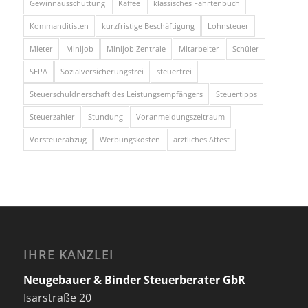
Gewinnausschüttung
Kaffee
klassisches Fahrtenbuch
Kommanditisten
kurzfristige Beschäftigung
Lohnsteuer
Mieter
Minijob
Minijob Zentrale
Mitarbeiter
Schüler
SEPA
Sozialversicherungsfrei
steuerfrei
Steuerschuldnerschaft des Leistungsempfängers
Steuertipps
Steuerzahler
Stundung
Voranmeldungszeitraum
Vorsteuerabzug
Werbungskosten
ärztliches Attest
IHRE KANZLEI
Neugebauer & Binder Steuerberater GbR
Isarstraße 20