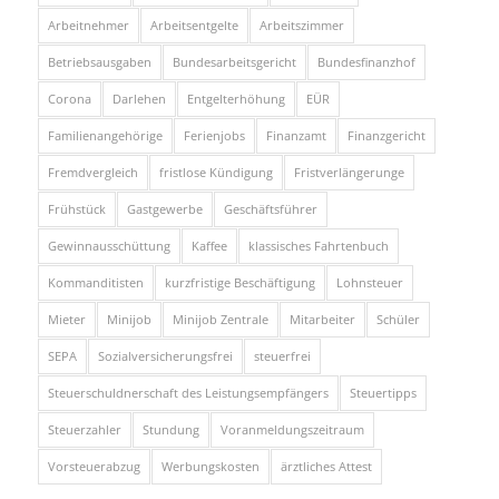
Arbeitnehmer
Arbeitsentgelte
Arbeitszimmer
Betriebsausgaben
Bundesarbeitsgericht
Bundesfinanzhof
Corona
Darlehen
Entgelterhöhung
EÜR
Familienangehörige
Ferienjobs
Finanzamt
Finanzgericht
Fremdvergleich
fristlose Kündigung
Fristverlängerunge
Frühstück
Gastgewerbe
Geschäftsführer
Gewinnausschüttung
Kaffee
klassisches Fahrtenbuch
Kommanditisten
kurzfristige Beschäftigung
Lohnsteuer
Mieter
Minijob
Minijob Zentrale
Mitarbeiter
Schüler
SEPA
Sozialversicherungsfrei
steuerfrei
Steuerschuldnerschaft des Leistungsempfängers
Steuertipps
Steuerzahler
Stundung
Voranmeldungszeitraum
Vorsteuerabzug
Werbungskosten
ärztliches Attest