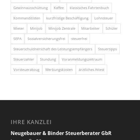
Gewinnausschüttung
Kaffee
klassisches Fahrtenbuch
Kommanditisten
kurzfristige Beschäftigung
Lohnsteuer
Mieter
Minijob
Minijob Zentrale
Mitarbeiter
Schüler
SEPA
Sozialversicherungsfrei
steuerfrei
Steuerschuldnerschaft des Leistungsempfängers
Steuertipps
Steuerzahler
Stundung
Voranmeldungszeitraum
Vorsteuerabzug
Werbungskosten
ärztliches Attest
IHRE KANZLEI
Neugebauer & Binder Steuerberater GbR