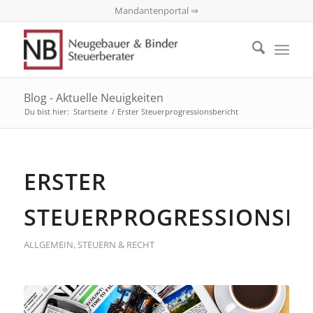
Mandantenportal ⇒
Blog - Aktuelle Neuigkeiten
Du bist hier:
Startseite
/
Erster Steuerprogressionsbericht
ERSTER
STEUERPROGRESSIONSBE
ALLGEMEIN
,
STEUERN & RECHT