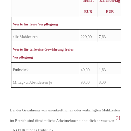
Monat
Kalendertag
EUR
EUR
Werte für freie Verpflegung
alle Mahlzeiten
229,00
7,63
Werte für teilweise Gewährung freier
Verpflegung
Frühstück
49,00
1,63
Mittag- u. Abendessen je
90,00
3,00
Bei der Gewährung von unentgeltlichen oder verbilligten Mahlzeiten
[2]
im Betrieb sind für sämtliche Arbeitnehmer einheitlich anzusetzen:
1,63 EUR für das Frühstück