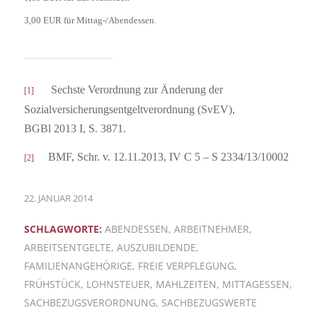
3,00 EUR für Mittag-/Abendessen
.
Sechste Verordnung zur Änderung der
[1]
Sozialversicherungsentgeltverordnung (SvEV),
BGBl 2013 I, S. 3871.
BMF, Schr. v. 12.11.2013, IV C 5 – S 2334/13/10002
[2]
22. JANUAR 2014
SCHLAGWORTE:
ABENDESSEN
,
ARBEITNEHMER
,
ARBEITSENTGELTE
,
AUSZUBILDENDE
,
FAMILIENANGEHÖRIGE
,
FREIE VERPFLEGUNG
,
FRÜHSTÜCK
,
LOHNSTEUER
,
MAHLZEITEN
,
MITTAGESSEN
,
SACHBEZUGSVERORDNUNG
,
SACHBEZUGSWERTE