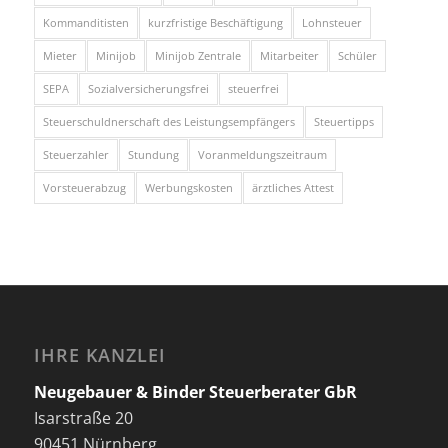
Kommanditisten
kurzfristige Beschäftigung
Lohnsteuer
Mieter
Minijob
Minijob Zentrale
Mitarbeiter
Schüler
SEPA
Sozialversicherungsfrei
steuerfrei
Steuerschuldnerschaft des Leistungsempfängers
Steuertipps
Steuerzahler
Stundung
Voranmeldungszeitraum
Vorsteuerabzug
Werbungskosten
ärztliches Attest
IHRE KANZLEI
Neugebauer & Binder Steuerberater GbR
Isarstraße 20
90451 Nürnberg