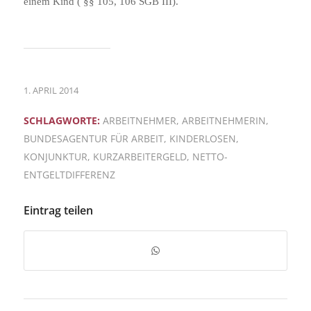
einem Kind ( §§ 105, 106 SGB III).
1. APRIL 2014
SCHLAGWORTE:
ARBEITNEHMER
,
ARBEITNEHMERIN
,
BUNDESAGENTUR FÜR ARBEIT
,
KINDERLOSEN
,
KONJUNKTUR
,
KURZARBEITERGELD
,
NETTO-
ENTGELTDIFFERENZ
Eintrag teilen