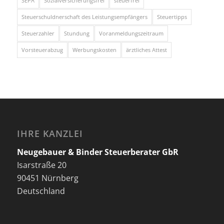
SEPA
Sozialversicherungsfrei
steuerfrei
Steuerschuldnerschaft des Leistungsempfängers
Steuertipps
Steuerzahler
Stundung
Voranmeldungszeitraum
Vorsteuerabzug
Werbungskosten
ärztliches Attest
IHRE KANZLEI
Neugebauer & Binder Steuerberater GbR
Isarstraße 20
90451 Nürnberg
Deutschland