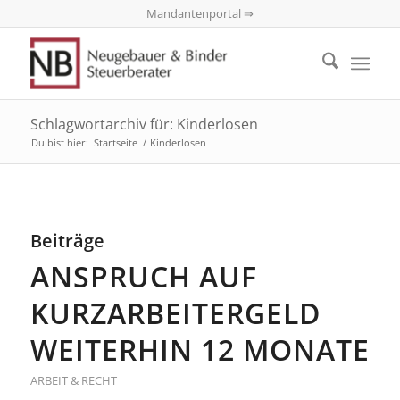
Mandantenportal ⇒
Schlagwortarchiv für: Kinderlosen
Du bist hier:
Startseite
/
Kinderlosen
Beiträge
ANSPRUCH AUF
KURZARBEITERGELD
WEITERHIN 12 MONATE
ARBEIT & RECHT