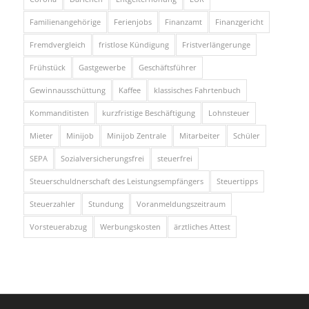
Familienangehörige
Ferienjobs
Finanzamt
Finanzgericht
Fremdvergleich
fristlose Kündigung
Fristverlängerunge
Frühstück
Gastgewerbe
Geschäftsführer
Gewinnausschüttung
Kaffee
klassisches Fahrtenbuch
Kommanditisten
kurzfristige Beschäftigung
Lohnsteuer
Mieter
Minijob
Minijob Zentrale
Mitarbeiter
Schüler
SEPA
Sozialversicherungsfrei
steuerfrei
Steuerschuldnerschaft des Leistungsempfängers
Steuertipps
Steuerzahler
Stundung
Voranmeldungszeitraum
Vorsteuerabzug
Werbungskosten
ärztliches Attest