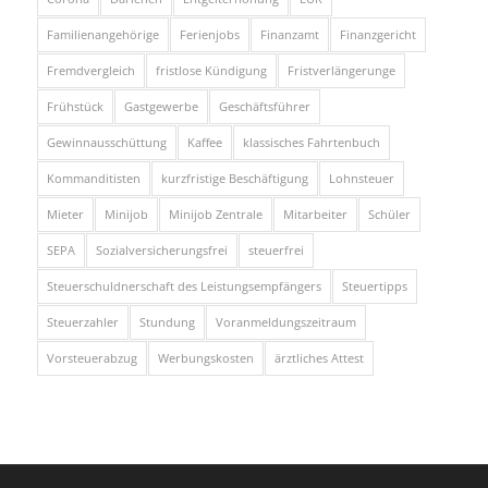
Familienangehörige
Ferienjobs
Finanzamt
Finanzgericht
Fremdvergleich
fristlose Kündigung
Fristverlängerunge
Frühstück
Gastgewerbe
Geschäftsführer
Gewinnausschüttung
Kaffee
klassisches Fahrtenbuch
Kommanditisten
kurzfristige Beschäftigung
Lohnsteuer
Mieter
Minijob
Minijob Zentrale
Mitarbeiter
Schüler
SEPA
Sozialversicherungsfrei
steuerfrei
Steuerschuldnerschaft des Leistungsempfängers
Steuertipps
Steuerzahler
Stundung
Voranmeldungszeitraum
Vorsteuerabzug
Werbungskosten
ärztliches Attest