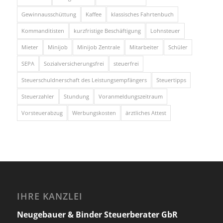
Gewinnausschüttung
Kaffee
klassisches Fahrtenbuch
Kommanditisten
kurzfristige Beschäftigung
Lohnsteuer
Mieter
Minijob
Minijob Zentrale
Mitarbeiter
Schüler
SEPA
Sozialversicherungsfrei
steuerfrei
Steuerschuldnerschaft des Leistungsempfängers
Steuertipps
Steuerzahler
Stundung
Voranmeldungszeitraum
Vorsteuerabzug
Werbungskosten
ärztliches Attest
IHRE KANZLEI
Neugebauer & Binder Steuerberater GbR