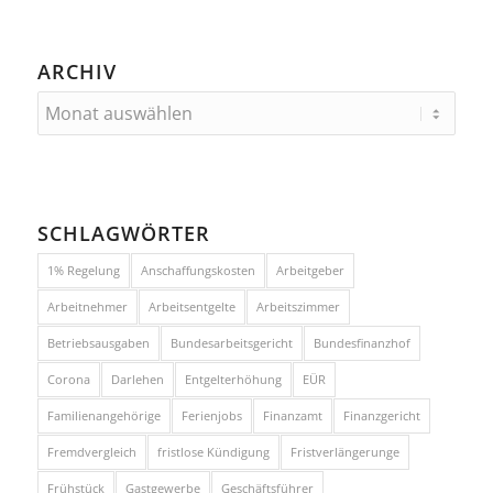
ARCHIV
SCHLAGWÖRTER
1% Regelung
Anschaffungskosten
Arbeitgeber
Arbeitnehmer
Arbeitsentgelte
Arbeitszimmer
Betriebsausgaben
Bundesarbeitsgericht
Bundesfinanzhof
Corona
Darlehen
Entgelterhöhung
EÜR
Familienangehörige
Ferienjobs
Finanzamt
Finanzgericht
Fremdvergleich
fristlose Kündigung
Fristverlängerunge
Frühstück
Gastgewerbe
Geschäftsführer