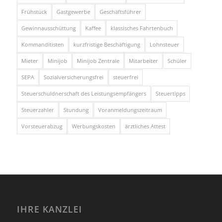
Frühstück
Gastgewerbe
Geschäftsführer
Gewinnausschüttung
Kaffee
klassisches Fahrtenbuch
Kommanditisten
kurzfristige Beschäftigung
Lohnsteuer
Mieter
Minijob
Minijob Zentrale
Mitarbeiter
Schüler
SEPA
Sozialversicherungsfrei
steuerfrei
Steuerschuldnerschaft des Leistungsempfängers
Steuertipps
Steuerzahler
Stundung
Voranmeldungszeitraum
Vorsteuerabzug
Werbungskosten
ärztliches Attest
IHRE KANZLEI