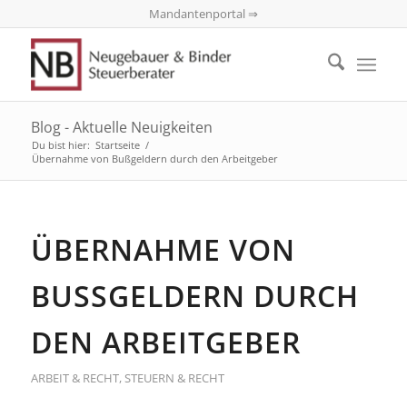
Mandantenportal ⇒
Blog - Aktuelle Neuigkeiten
Du bist hier:
Startseite
/
Übernahme von Bußgeldern durch den Arbeitgeber
ÜBERNAHME VON
BUSSGELDERN DURCH D
EN ARBEITGEBER
ARBEIT & RECHT
,
STEUERN & RECHT