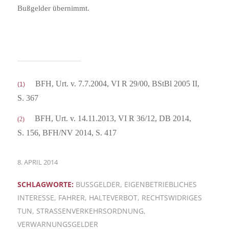
Bußgelder übernimmt.
BFH, Urt. v. 7.7.2004, VI R 29/00, BStBl 2005 II,
(1)
S. 367
BFH, Urt. v. 14.11.2013, VI R 36/12, DB 2014,
(2)
S. 156, BFH/NV 2014, S. 417
8. APRIL 2014
SCHLAGWORTE:
BUSSGELDER
,
EIGENBETRIEBLICHES
INTERESSE
,
FAHRER
,
HALTEVERBOT
,
RECHTSWIDRIGES
TUN
,
STRASSENVERKEHRSORDNUNG
,
VERWARNUNGSGELDER