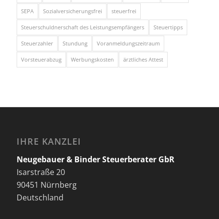
SEPA
Sozialversicherungsfrei
steuerfrei
Steuerschuldnerschaft des Leistungsempfängers
Steuertipps
Steuerzahler
Stundung
Voranmeldungszeitraum
Vorsteuerabzug
Werbungskosten
ärztliches Attest
IHRE KANZLEI
Neugebauer & Binder Steuerberater GbR
Isarstraße 20
90451 Nürnberg
Deutschland