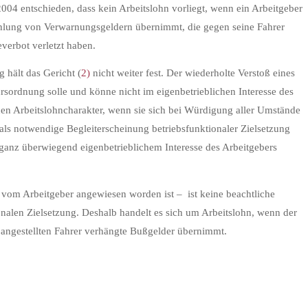
2004 entschieden, dass kein Arbeitslohn vorliegt, wenn ein Arbeitgeber
ahlung von Verwarnungsgeldern übernimmt, die gegen seine Fahrer
everbot verletzt haben.
 hält das Gericht (
2)
nicht weiter fest. Der wiederholte Verstoß eines
sordnung solle und könne nicht im eigenbetrieblichen Interesse des
inen Arbeitslohncharakter, wenn sie sich bei Würdigung aller Umstände
 als notwendige Begleiterscheinung betriebsfunktionaler Zielsetzung
s ganz überwiegend eigenbetrieblichem Interesse des Arbeitgebers
s vom Arbeitgeber angewiesen worden ist –
ist keine beachtliche
onalen Zielsetzung. Deshalb handelt es sich um Arbeitslohn, wenn der
 angestellten Fahrer verhängte Bußgelder übernimmt.