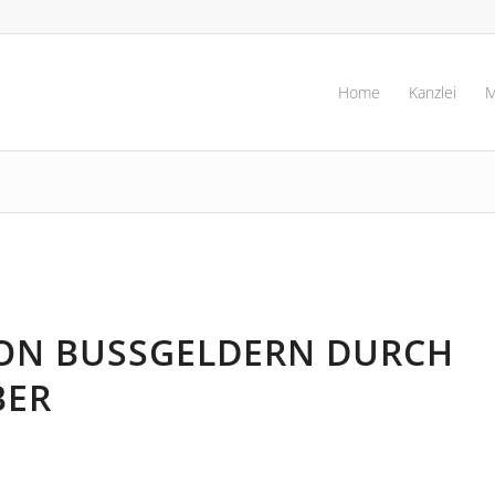
Home
Kanzlei
M
N BUSSGELDERN DURCH D
ER