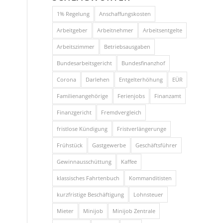
1% Regelung
Anschaffungskosten
Arbeitgeber
Arbeitnehmer
Arbeitsentgelte
Arbeitszimmer
Betriebsausgaben
Bundesarbeitsgericht
Bundesfinanzhof
Corona
Darlehen
Entgelterhöhung
EÜR
Familienangehörige
Ferienjobs
Finanzamt
Finanzgericht
Fremdvergleich
fristlose Kündigung
Fristverlängerunge
Frühstück
Gastgewerbe
Geschäftsführer
Gewinnausschüttung
Kaffee
klassisches Fahrtenbuch
Kommanditisten
kurzfristige Beschäftigung
Lohnsteuer
Mieter
Minijob
Minijob Zentrale