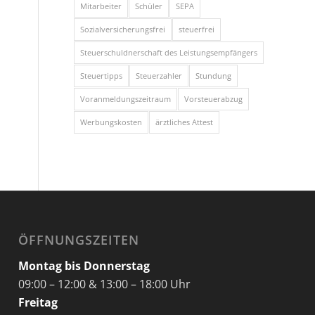
Mitarbeiter
Schüler
SEPA
Sozialversicherungsfrei
steuerfrei
Steuerschuldnerschaft des Leistungsempfängers
Steuertipps
Steuerzahler
Stundung
Voranmeldungszeitraum
Vorsteuerabzug
Werbungskosten
ärztliches Attest
ÖFFNUNGSZEITEN
Montag bis Donnerstag
09:00 – 12:00 & 13:00 – 18:00 Uhr
Freitag