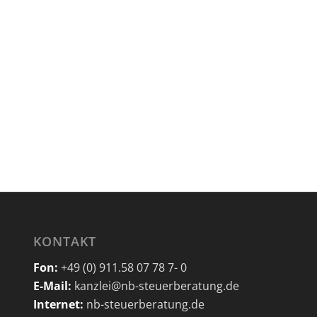
KONTAKT
Fon:
+49 (0) 911.58 07 78 7- 0
E-Mail:
kanzlei@nb-steuerberatung.de
Internet:
nb-steuerberatung.de